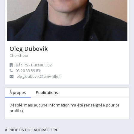
Oleg Dubovik
Chercheur
Bât. P5 - Bureau 352
03 20 33 59 83
oleg.dubovik@univ-lille.fr
À propos
Publications
Désolé, mais aucune information n'a été renseignée pour ce
profil :-(
À PROPOS DU LABORATOIRE